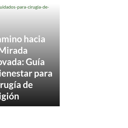
amino hacia
Mirada
vada: Guía
ienestar para
irugía de
igión