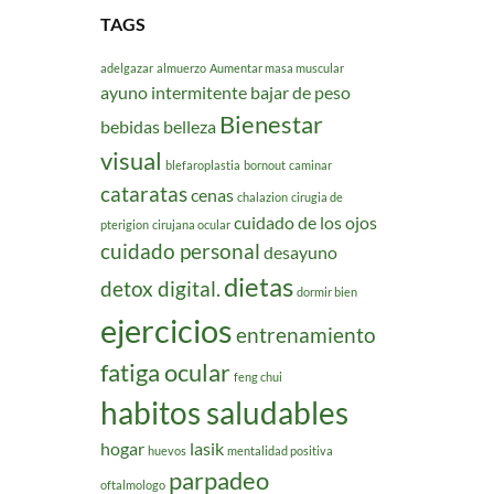
TAGS
adelgazar
almuerzo
Aumentar masa muscular
ayuno intermitente
bajar de peso
Bienestar
bebidas
belleza
visual
blefaroplastia
bornout
caminar
cataratas
cenas
chalazion
cirugia de
cuidado de los ojos
pterigion
cirujana ocular
cuidado personal
desayuno
dietas
detox digital.
dormir bien
ejercicios
entrenamiento
fatiga ocular
feng chui
habitos saludables
hogar
lasik
huevos
mentalidad positiva
parpadeo
oftalmologo