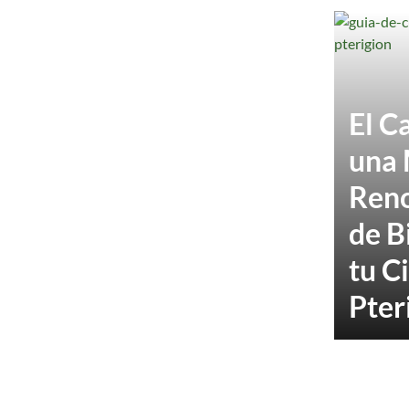
El C
una 
Reno
de B
tu C
Pter