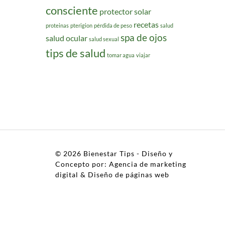
consciente
protector solar
recetas
proteinas
pterigion
pérdida de peso
salud
spa de ojos
salud ocular
salud sexual
tips de salud
tomar agua
viajar
© 2026
Bienestar Tips
- Diseño y
Concepto por:
Agencia de marketing
digital
&
Diseño de páginas web