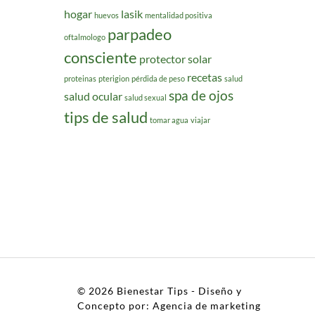
hogar
lasik
huevos
mentalidad positiva
parpadeo
oftalmologo
consciente
protector solar
recetas
proteinas
pterigion
pérdida de peso
salud
spa de ojos
salud ocular
salud sexual
tips de salud
tomar agua
viajar
© 2026
Bienestar Tips
- Diseño y
Concepto por:
Agencia de marketing