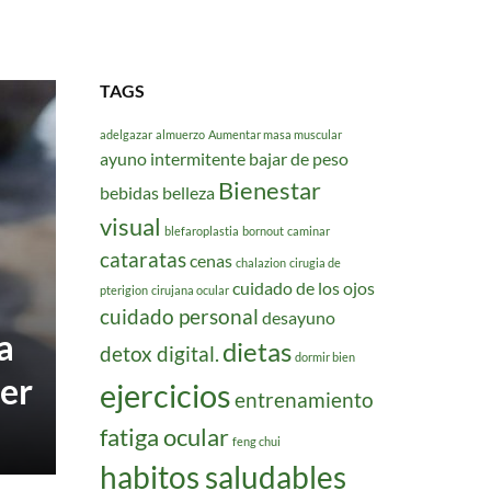
TAGS
adelgazar
almuerzo
Aumentar masa muscular
ayuno intermitente
bajar de peso
Bienestar
bebidas
belleza
visual
blefaroplastia
bornout
caminar
cataratas
cenas
chalazion
cirugia de
cuidado de los ojos
pterigion
cirujana ocular
cuidado personal
desayuno
a
dietas
detox digital.
dormir bien
cer
ejercicios
entrenamiento
fatiga ocular
feng chui
habitos saludables