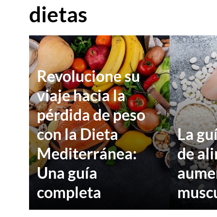
dietas
Revolucione su
viaje hacia la
pérdida de peso
con la Dieta
La guí
Mediterránea:
de al
Una guía
aume
completa
musc